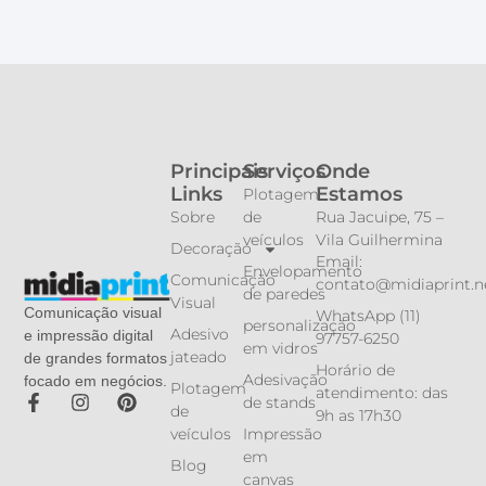
Principais
Serviços
Onde
Links
Estamos
Plotagem
Sobre
de
Rua Jacuipe, 75 –
veículos
Vila Guilhermina
Decoração
Email:
Envelopamento
Comunicação
contato@midiaprint.n
de paredes
Visual
Comunicação visual
WhatsApp (11)
personalização
Adesivo
e impressão digital
97757-6250
em vidros
jateado
de grandes formatos
Horário de
Adesivação
focado em negócios.
Plotagem
atendimento: das
de stands
de
9h as 17h30
veículos
Impressão
em
Blog
canvas