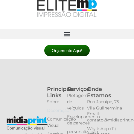
Orçamento Aqui!
Principais
Serviços
Onde
Links
Estamos
Plotagem
Sobre
de
Rua Jacuipe, 75 –
veículos
Vila Guilhermina
Decoração
Email:
Envelopamento
Comunicação
contato@midiaprint.n
de paredes
Visual
Comunicação visual
WhatsApp (11)
personalização
Adesivo