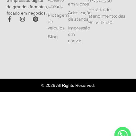
e impressão digital
97757-6250
em vidros
jateado
de grandes formatos
Horário de
Adesivação
focado em negócios.
Plotagem
atendimento: das
de stands
de
9h as 17h30
veículos
Impressão
em
Blog
canvas
© 2026 All Rights Reserved.